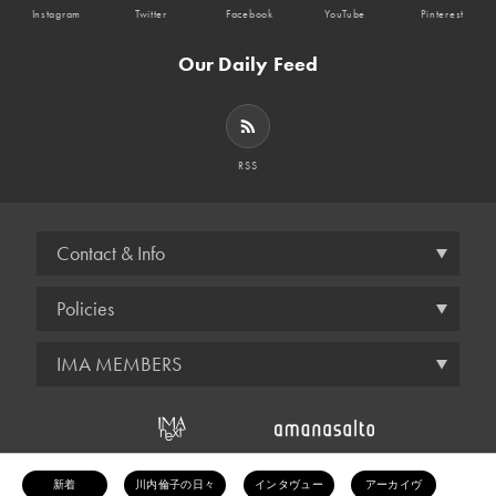
Instagram
Twitter
Facebook
YouTube
Pinterest
Our Daily Feed
RSS
Contact & Info
Policies
IMA MEMBERS
© amana inc.
新着
川内倫子の日々
インタヴュー
アーカイヴ