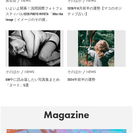
展覧会
NEWS
そのほか
NEWS
いよいよ開幕！浅間国際フォトフェ
2026年8月前半の運勢【マコのポジ
スティバル2026 PHOTO MIYOTA 「After the
ティブ占い】
Image｜イメージのその後」
そのほか
NEWS
そのほか
NEWS
GW中に読み返したい写真集まとめ
2024年前半の運勢
「ヌード」5選
Magazine