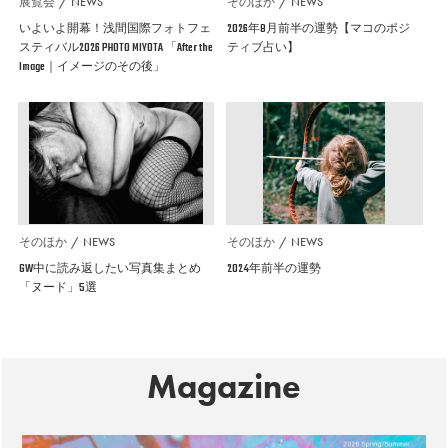
展覧会
NEWS
そのほか
NEWS
いよいよ開幕！浅間国際フォトフェ
2026年8月前半の運勢【マコのポジ
スティバル2026 PHOTO MIYOTA 「After the
ティブ占い】
Image｜イメージのその後」
そのほか
NEWS
そのほか
NEWS
GW中に読み返したい写真集まとめ
2024年前半の運勢
「ヌード」5選
Magazine