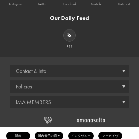
Instagram
Twitter
Facebook
YouTube
Pinterest
Our Daily Feed
RSS
Contact & Info
Policies
IMA MEMBERS
© amana inc.
新着
川内倫子の日々
インタヴュー
アーカイヴ