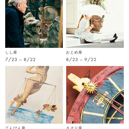
しし座
おとめ座
7/23 – 8/22
8/23 – 9/22
てんびん座
さそり座