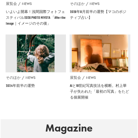
展覧会
NEWS
そのほか
NEWS
いよいよ開幕！浅間国際フォトフェ
2026年8月前半の運勢【マコのポジ
スティバル2026 PHOTO MIYOTA 「After the
ティブ占い】
Image｜イメージのその後」
そのほか
NEWS
展覧会
NEWS
2024年前半の運勢
AIと19世紀写真技法を横断。村上華
子が失われた「最初の写真」をたど
る個展開催
Magazine