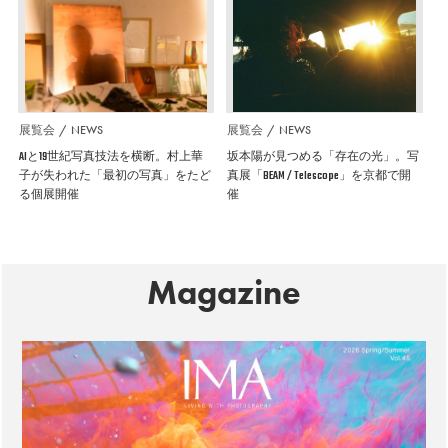
展覧会
NEWS
展覧会
NEWS
AIと19世紀写真技法を横断。村上華
坂本陽が見つめる「存在の光」。写
子が失われた「最初の写真」をたど
真展「BEAM / Telescope」を京都で開
る個展開催
催
Magazine