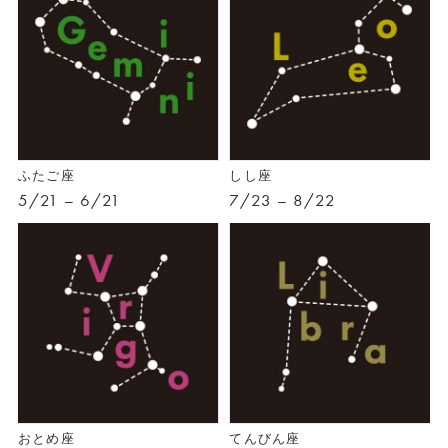
ふたご座
しし座
5/21 – 6/21
7/23 – 8/22
おとめ座
てんびん座