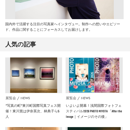
国内外で活躍する注目の写真家へインタヴュー。制作への想いやエピソー
ド、作品に関することにフォーカスしてお届けします。
人気の記事
展覧会
NEWS
展覧会
NEWS
”写真の町”東川町国際写真フェス開
いよいよ開幕！浅間国際フォトフェ
催！東川賞は伊奈英次、林典子ら5
スティバル2026 PHOTO MIYOTA 「After the
人
Image｜イメージのその後」