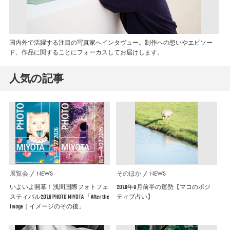
国内外で活躍する注目の写真家へインタヴュー。制作への想いやエピソー
ド、作品に関することにフォーカスしてお届けします。
人気の記事
展覧会
NEWS
そのほか
NEWS
いよいよ開幕！浅間国際フォトフェ
2026年8月前半の運勢【マコのポジ
スティバル2026 PHOTO MIYOTA 「After the
ティブ占い】
Image｜イメージのその後」