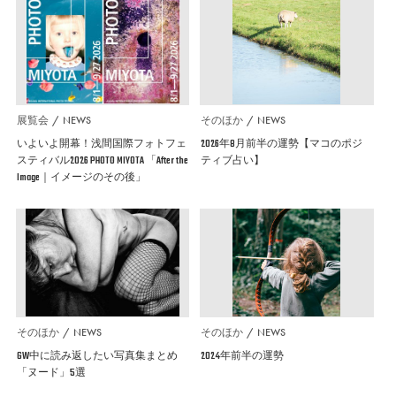
展覧会
NEWS
そのほか
NEWS
いよいよ開幕！浅間国際フォトフェ
2026年8月前半の運勢【マコのポジ
スティバル2026 PHOTO MIYOTA 「After the
ティブ占い】
Image｜イメージのその後」
そのほか
NEWS
そのほか
NEWS
GW中に読み返したい写真集まとめ
2024年前半の運勢
「ヌード」5選