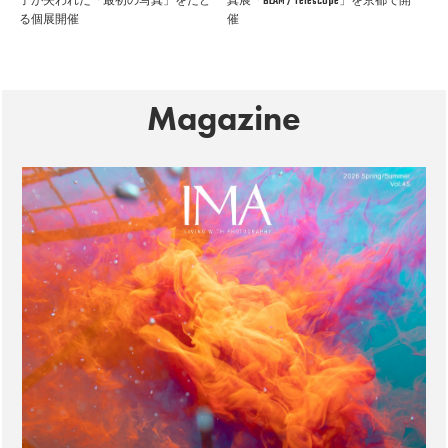
子が失われた「最初の写真」をたど
真展「BEAM / Telescope」を京都で開
る個展開催
催
Magazine