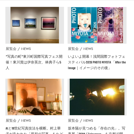
展覧会
NEWS
展覧会
NEWS
”写真の町”東川町国際写真フェス開
いよいよ開幕！浅間国際フォトフェ
催！東川賞は伊奈英次、林典子ら5
スティバル2026 PHOTO MIYOTA 「After the
人
Image｜イメージのその後」
展覧会
NEWS
展覧会
NEWS
AIと19世紀写真技法を横断。村上華
坂本陽が見つめる「存在の光」。写