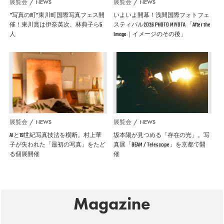
展覧会
NEWS
展覧会
NEWS
”写真の町”東川町国際写真フェス開
いよいよ開幕！浅間国際フォトフェ
催！東川賞は伊奈英次、林典子ら5
スティバル2026 PHOTO MIYOTA 「After the
人
Image｜イメージのその後」
展覧会
NEWS
展覧会
NEWS
AIと19世紀写真技法を横断。村上華
坂本陽が見つめる「存在の光」。写
子が失われた「最初の写真」をたど
真展「BEAM / Telescope」を京都で開
る個展開催
催
Magazine