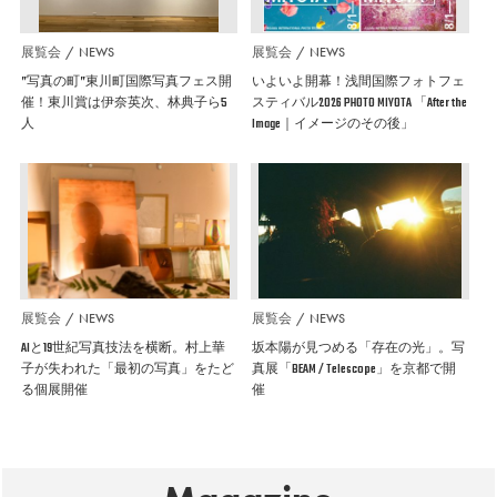
展覧会
NEWS
展覧会
NEWS
”写真の町”東川町国際写真フェス開
いよいよ開幕！浅間国際フォトフェ
催！東川賞は伊奈英次、林典子ら5
スティバル2026 PHOTO MIYOTA 「After the
人
Image｜イメージのその後」
展覧会
NEWS
展覧会
NEWS
AIと19世紀写真技法を横断。村上華
坂本陽が見つめる「存在の光」。写
子が失われた「最初の写真」をたど
真展「BEAM / Telescope」を京都で開
る個展開催
催