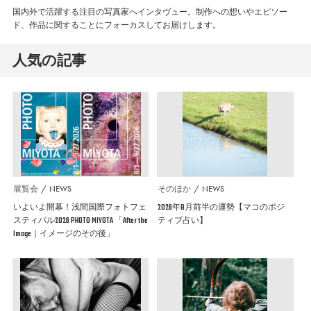
国内外で活躍する注目の写真家へインタヴュー。制作への想いやエピソー
ド、作品に関することにフォーカスしてお届けします。
人気の記事
展覧会
NEWS
そのほか
NEWS
いよいよ開幕！浅間国際フォトフェ
2026年8月前半の運勢【マコのポジ
スティバル2026 PHOTO MIYOTA 「After the
ティブ占い】
Image｜イメージのその後」