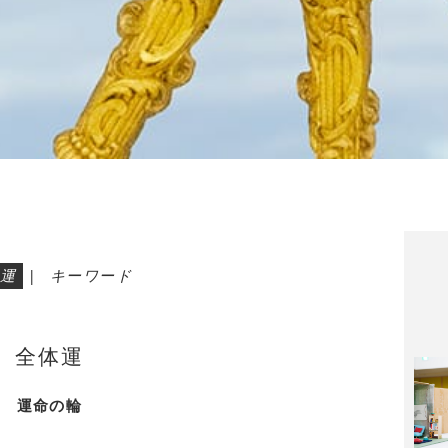
運
|
キーワード
全体運
運命の輪