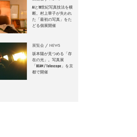
AIと19世紀写真技法を横
断。村上華子が失われ
た「最初の写真」をた
どる個展開催
展覧会
NEWS
坂本陽が見つめる「存
在の光」。写真展
「BEAM / Telescope」を京
都で開催