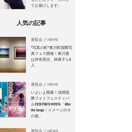
てお届けします。
人気の記事
展覧会
NEWS
”写真の町”東川町国際写
真フェス開催！東川賞
は伊奈英次、林典子ら5
人
展覧会
NEWS
いよいよ開幕！浅間国
際フォトフェスティバ
ル2026 PHOTO MIYOTA 「After
the Image｜イメージのそ
の後」
展覧会
NEWS