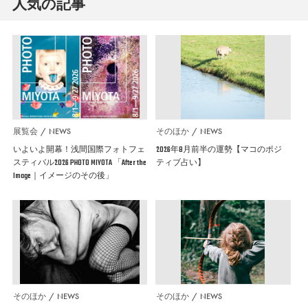
人気の記事
展覧会
NEWS
そのほか
NEWS
いよいよ開幕！浅間国際フォトフェ
2026年8月前半の運勢【マコのポジ
スティバル2026 PHOTO MIYOTA 「After the
ティブ占い】
Image｜イメージのその後」
そのほか
NEWS
そのほか
NEWS