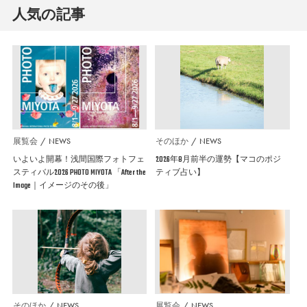
人気の記事
展覧会
NEWS
そのほか
NEWS
いよいよ開幕！浅間国際フォトフェ
2026年8月前半の運勢【マコのポジ
スティバル2026 PHOTO MIYOTA 「After the
ティブ占い】
Image｜イメージのその後」
そのほか
NEWS
展覧会
NEWS