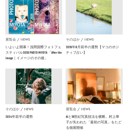
展覧会
NEWS
そのほか
NEWS
いよいよ開幕！浅間国際フォトフェ
2026年8月前半の運勢【マコのポジ
スティバル2026 PHOTO MIYOTA 「After the
ティブ占い】
Image｜イメージのその後」
そのほか
NEWS
展覧会
NEWS
2024年前半の運勢
AIと19世紀写真技法を横断。村上華
子が失われた「最初の写真」をたど
る個展開催