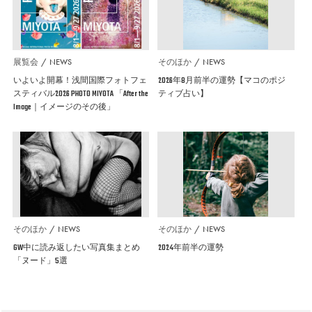
展覧会
NEWS
そのほか
NEWS
いよいよ開幕！浅間国際フォトフェ
2026年8月前半の運勢【マコのポジ
スティバル2026 PHOTO MIYOTA 「After the
ティブ占い】
Image｜イメージのその後」
そのほか
NEWS
そのほか
NEWS
GW中に読み返したい写真集まとめ
2024年前半の運勢
「ヌード」5選