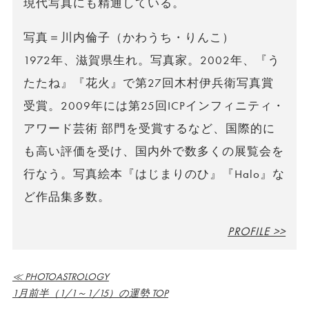
現代写真にも精通している。
写真＝川内倫子（かわうち・りんこ）
1972年、滋賀県生れ。写真家。2002年、『う
たたね』『花火』で第27回木村伊兵衛写真賞
受賞。2009年には第25回ICPインフィニティ・
アワード芸術 部門を受賞するなど、国際的に
も高い評価を受け、国内外で数多くの展覧会を
行なう。写真絵本『はじまりのひ』『Halo』な
ど作品集多数。
PROFILE >>
≪ PHOTOASTROLOGY
1月前半（1/1～1/15）の運勢 TOP