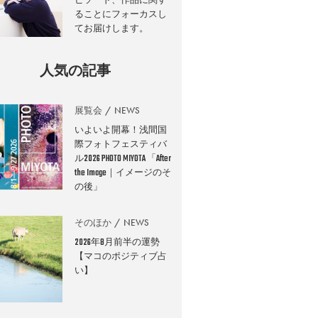
ることにフォーカスし
てお届けします。
人気の記事
展覧会
NEWS
いよいよ開幕！浅間国
際フォトフェスティバ
ル2026 PHOTO MIYOTA 「After
the Image｜イメージのそ
の後」
そのほか
NEWS
2026年8月前半の運勢
【マコのポジティブ占
い】