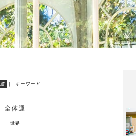
運
|
キーワード
全体運
世界