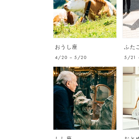
おうし座
ふた
4/20 – 5/20
5/21 
しし座
おと