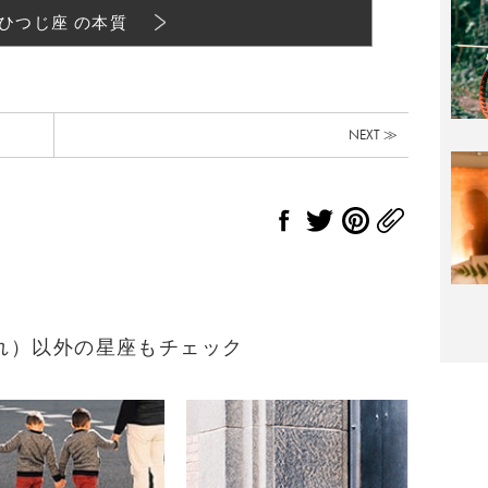
ひつじ座 の本質
NEXT ≫
生まれ）以外の星座もチェック