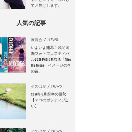
てお届けします。
人気の記事
展覧会
NEWS
いよいよ開幕！浅間国
際フォトフェスティバ
ル2026 PHOTO MIYOTA 「After
the Image｜イメージのそ
の後」
そのほか
NEWS
2026年8月前半の運勢
【マコのポジティブ占
い】
そのほか
NEWS