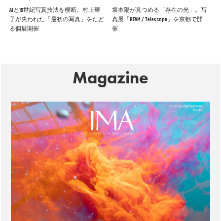
AIと19世紀写真技法を横断。村上華
坂本陽が見つめる「存在の光」。写
子が失われた「最初の写真」をたど
真展「BEAM / Telescope」を京都で開
る個展開催
催
Magazine