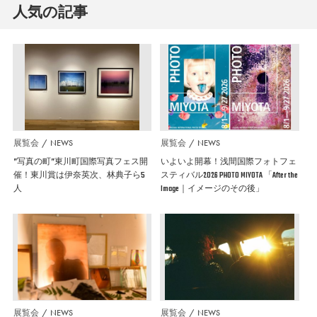
人気の記事
展覧会
NEWS
展覧会
NEWS
”写真の町”東川町国際写真フェス開
いよいよ開幕！浅間国際フォトフェ
催！東川賞は伊奈英次、林典子ら5
スティバル2026 PHOTO MIYOTA 「After the
人
Image｜イメージのその後」
展覧会
NEWS
展覧会
NEWS