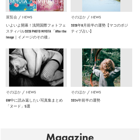
展覧会
NEWS
そのほか
NEWS
いよいよ開幕！浅間国際フォトフェ
2026年8月前半の運勢【マコのポジ
スティバル2026 PHOTO MIYOTA 「After the
ティブ占い】
Image｜イメージのその後」
そのほか
NEWS
そのほか
NEWS
GW中に読み返したい写真集まとめ
2024年前半の運勢
「ヌード」5選
Magazine