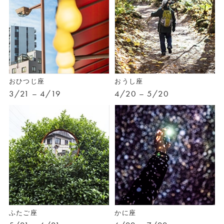
おひつじ座
おうし座
3/21 – 4/19
4/20 – 5/20
ふたご座
かに座