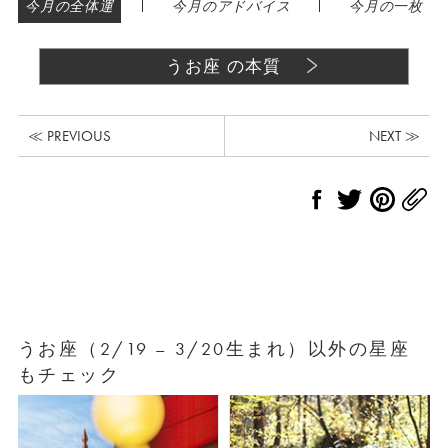
|
|
今月の全体運
今月のアドバイス
今月の一枚
うお座 の本質
≪ PREVIOUS
NEXT ≫
うお座（2/19 – 3/20生まれ）以外の星座
もチェック