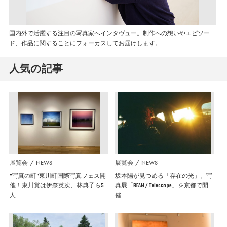
国内外で活躍する注目の写真家へインタヴュー。制作への想いやエピソー
ド、作品に関することにフォーカスしてお届けします。
人気の記事
展覧会
NEWS
展覧会
NEWS
”写真の町”東川町国際写真フェス開
坂本陽が見つめる「存在の光」。写
催！東川賞は伊奈英次、林典子ら5
真展「BEAM / Telescope」を京都で開
人
催