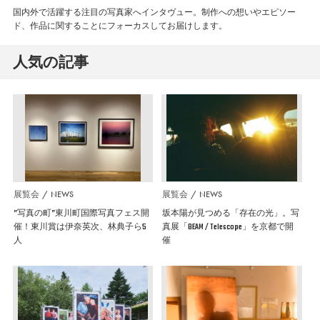
国内外で活躍する注目の写真家へインタヴュー。制作への想いやエピソー
ド、作品に関することにフォーカスしてお届けします。
人気の記事
展覧会
NEWS
展覧会
NEWS
”写真の町”東川町国際写真フェス開
坂本陽が見つめる「存在の光」。写
催！東川賞は伊奈英次、林典子ら5
真展「BEAM / Telescope」を京都で開
人
催