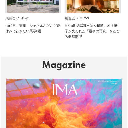
展覧会
NEWS
展覧会
NEWS
御代田、東川、シャネルなどなど夏
AIと19世紀写真技法を横断。村上華
休みに行きたい展示6選
子が失われた「最初の写真」をたど
る個展開催
Magazine