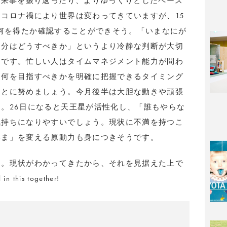
出来事を振り返ったり、よりゆっくりとしたペース
コロナ禍により世界は変わってきていますが、15
生活で何を得たか確認することができそう。「いまなにが
自分はどうすべきか」というより冷静な判断が大切
めです。忙しい人はタイムマネジメント能力が問わ
は何を目指すべきかを明確に把握できるタイミング
ことに努めましょう。今月後半は大胆な動きや頑張
。26日になると天王星が活性化し、「誰もやらな
気持ちになりやすいでしょう。現状に不満を持つこ
いま」を変える原動力も身につきそうです。
よ。現状がわかってきたから、それを見据えた上で
is together!