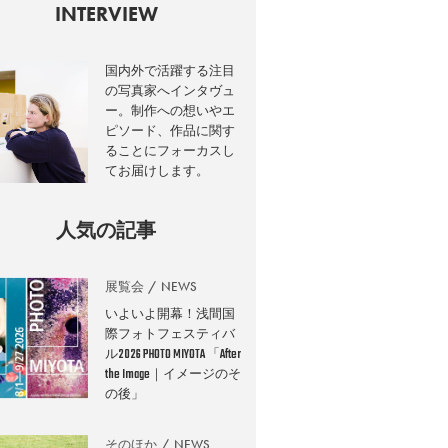
INTERVIEW
国内外で活躍する注目
の写真家へインタヴュ
ー。制作への想いやエ
ピソード、作品に関す
ることにフォーカスし
てお届けします。
人気の記事
展覧会
NEWS
いよいよ開幕！浅間国
際フォトフェスティバ
ル2026 PHOTO MIYOTA 「After
the Image｜イメージのそ
の後」
そのほか
NEWS