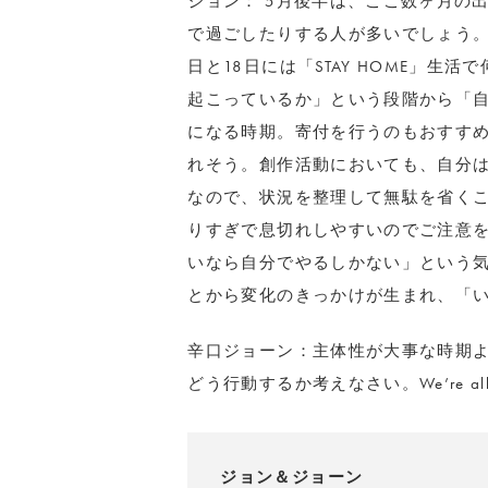
ジョン： 5月後半は、ここ数ヶ月の
で過ごしたりする人が多いでしょう。
日と18日には「STAY HOME」
起こっているか」という段階から「
になる時期。寄付を行うのもおすす
れそう。創作活動においても、自分
なので、状況を整理して無駄を省く
りすぎで息切れしやすいのでご注意を
いなら自分でやるしかない」という
とから変化のきっかけが生まれ、「
辛口ジョーン：主体性が大事な時期
どう行動するか考えなさい。We’re all in th
ジョン＆ジョーン