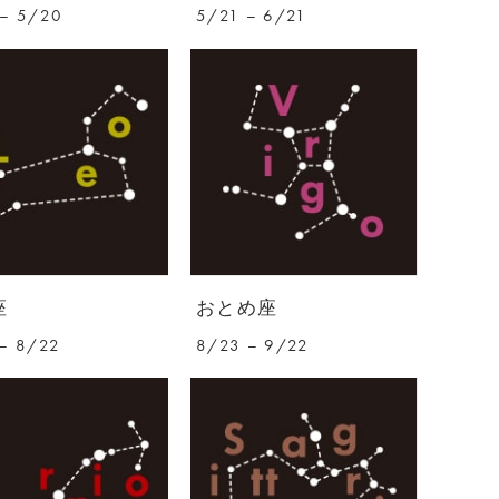
– 5/20
5/21 – 6/21
座
おとめ座
– 8/22
8/23 – 9/22