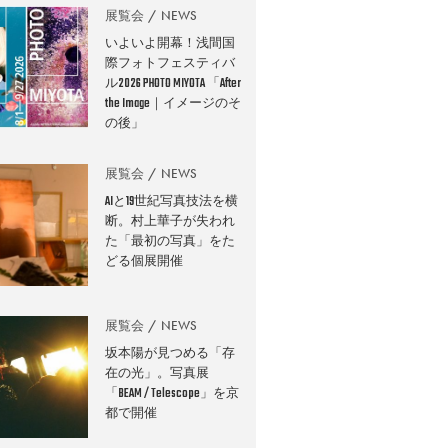
展覧会
NEWS
いよいよ開幕！浅間国
際フォトフェスティバ
ル2026 PHOTO MIYOTA 「After
the Image｜イメージのそ
の後」
展覧会
NEWS
AIと19世紀写真技法を横
断。村上華子が失われ
た「最初の写真」をた
どる個展開催
展覧会
NEWS
坂本陽が見つめる「存
在の光」。写真展
「BEAM / Telescope」を京
都で開催