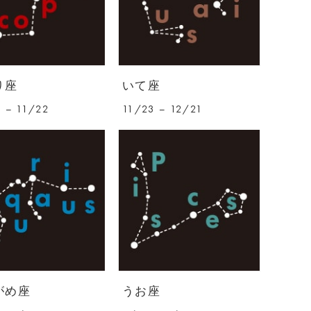
り座
いて座
 – 11/22
11/23 – 12/21
がめ座
うお座