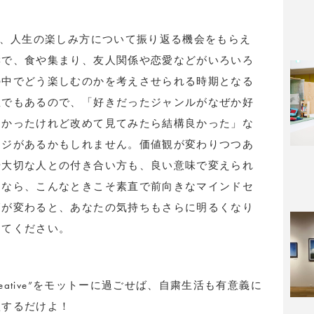
で、人生の楽しみ方について振り返る機会をもらえ
響で、食や集まり、友人関係や恋愛などがいろいろ
の中でどう楽しむのかを考えさせられる時期となる
星でもあるので、「好きだったジャンルがなぜか好
なかったけれど改めて見てみたら結構良かった」な
ンジがあるかもしれません。価値観が変わりつつあ
や大切な人との付き合い方も、良い意味で変えられ
るなら、こんなときこそ素直で前向きなマインドセ
節が変わると、あなたの気持ちもさらに明るくなり
じてください。
reative”をモットーに過ごせば、自粛生活も有意義に
損するだけよ！