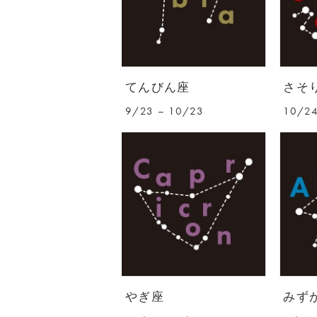
てんびん座
さそ
9/23 – 10/23
10/24
やぎ座
みず