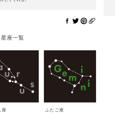
星座一覧
し座
ふたご座