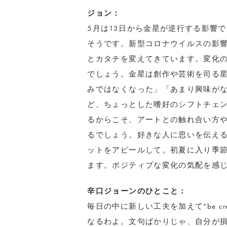
ジョン：
5月は13日から金星が逆行する影響
そうです。新型コロナウイルスの影
とカタチを変えてきています。変化
でしょう。金星は創作や芸術を司る
みではなくなった」「あまり興味が
ど、ちょっとした嗜好のシフトチェ
るからこそ、アートとの触れ合い方
るでしょう。好きな人に思いを伝え
ットをアピールして。初夏に入り季
ます。ポジティブな変化の気配を感
辛口ジョーンのひとこと：
毎日の中に新しい工夫を加えて“be c
なるわよ。文句ばかりじゃ、自分が