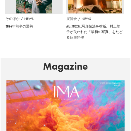
そのほか
NEWS
展覧会
NEWS
2024年前半の運勢
AIと19世紀写真技法を横断。村上華
子が失われた「最初の写真」をたど
る個展開催
Magazine