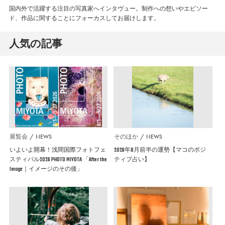
国内外で活躍する注目の写真家へインタヴュー。制作への想いやエピソー
ド、作品に関することにフォーカスしてお届けします。
人気の記事
展覧会
NEWS
そのほか
NEWS
いよいよ開幕！浅間国際フォトフェ
2026年8月前半の運勢【マコのポジ
スティバル2026 PHOTO MIYOTA 「After the
ティブ占い】
Image｜イメージのその後」