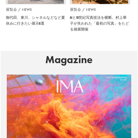
展覧会
NEWS
展覧会
NEWS
御代田、東川、シャネルなどなど夏
AIと19世紀写真技法を横断。村上華
休みに行きたい展示6選
子が失われた「最初の写真」をたど
る個展開催
Magazine