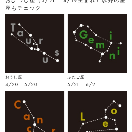
おひつじ座（3/21 – 4/19生まれ）以外の星
座もチェック
おうし座
ふたご座
4/20 – 5/20
5/21 – 6/21