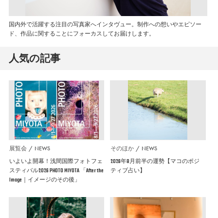
国内外で活躍する注目の写真家へインタヴュー。制作への想いやエピソー
ド、作品に関することにフォーカスしてお届けします。
人気の記事
展覧会
NEWS
そのほか
NEWS
いよいよ開幕！浅間国際フォトフェ
2026年8月前半の運勢【マコのポジ
スティバル2026 PHOTO MIYOTA 「After the
ティブ占い】
Image｜イメージのその後」