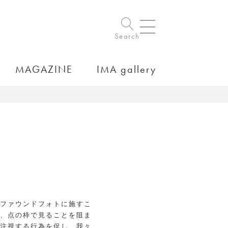
Search
MAGAZINE
IMA gallery
をファウンドフォトに施すこ
線、点の枠で見ることを阻ま
を注視する行為を促し、我々