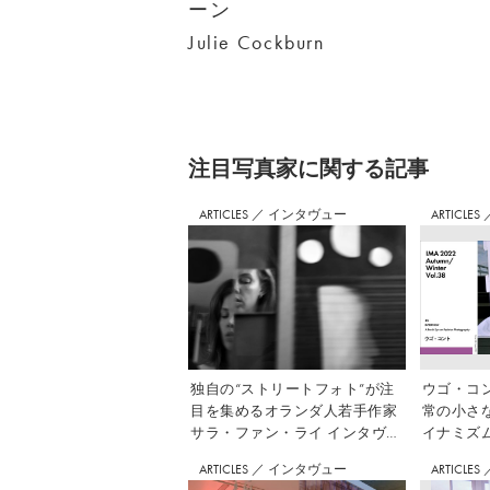
ーン
Julie Cockburn
注⽬写真家に関する記事
ARTICLES
／
インタヴュー
ARTICLES
独自の“ストリートフォト”が注
ウゴ・コ
目を集めるオランダ人若手作家
常の小さ
サラ・ファン・ライ インタヴュ
イナミズム」
ー
集】
ARTICLES
／
インタヴュー
ARTICLES