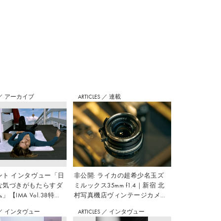
／
アーカイブ
ARTICLES
／
連載
ント インタヴュー「日
非公開: ライカの超希少名玉ズ
な気づきがもたらすダ
ミルックス35mm f1.4｜新宿 北
【IMA Vol.38特
村写真機店ヴィンテージカメラ
のすすめ Vol.7
／
インタヴュー
ARTICLES
／
インタヴュー