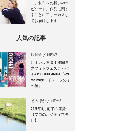
ー。制作への想いやエ
ピソード、作品に関す
ることにフォーカスし
てお届けします。
人気の記事
展覧会
NEWS
いよいよ開幕！浅間国
際フォトフェスティバ
ル2026 PHOTO MIYOTA 「After
the Image｜イメージのそ
の後」
そのほか
NEWS
2026年8月前半の運勢
【マコのポジティブ占
い】