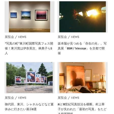
展覧会
NEWS
展覧会
NEWS
”写真の町”東川町国際写真フェス開
坂本陽が見つめる「存在の光」。写
催！東川賞は伊奈英次、林典子ら5
真展「BEAM / Telescope」を京都で開
人
催
展覧会
NEWS
展覧会
NEWS
御代田、東川、シャネルなどなど夏
AIと19世紀写真技法を横断。村上華
休みに行きたい展示6選
子が失われた「最初の写真」をたど