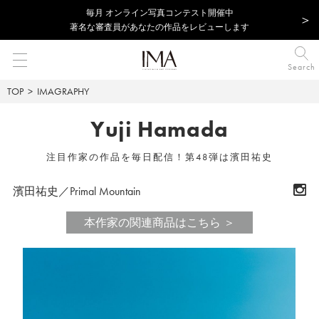
毎⽉ オンライン写真コンテスト開催中
著名な審査員があなたの作品をレビューします
Search
TOP
IMAGRAPHY
Yuji Hamada
注目作家の作品を毎日配信！第48弾は濱田祐史
濱田祐史／Primal Mountain
本作家の関連商品はこちら ＞