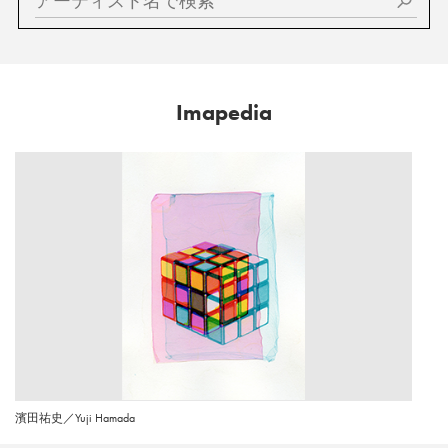
Imapedia
濱田祐史／Yuji Hamada