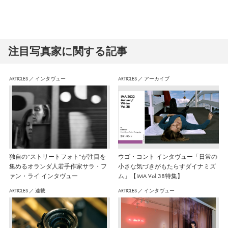
注⽬写真家に関する記事
ARTICLES
／
インタヴュー
ARTICLES
／
アーカイブ
独自の“ストリートフォト”が注目を
ウゴ・コント インタヴュー「日常の
集めるオランダ人若手作家サラ・フ
小さな気づきがもたらすダイナミズ
ァン・ライ インタヴュー
ム」【IMA Vol.38特集】
ARTICLES
／
連載
ARTICLES
／
インタヴュー