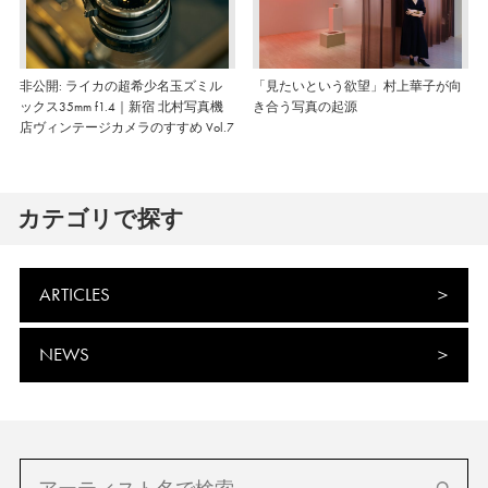
非公開: ライカの超希少名玉ズミル
「見たいという欲望」村上華子が向
ックス35mm f1.4｜新宿 北村写真機
き合う写真の起源
店ヴィンテージカメラのすすめ Vol.7
カテゴリで探す
ARTICLES
NEWS