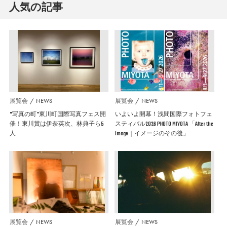
人気の記事
展覧会
NEWS
展覧会
NEWS
”写真の町”東川町国際写真フェス開
いよいよ開幕！浅間国際フォトフェ
催！東川賞は伊奈英次、林典子ら5
スティバル2026 PHOTO MIYOTA 「After the
人
Image｜イメージのその後」
展覧会
NEWS
展覧会
NEWS