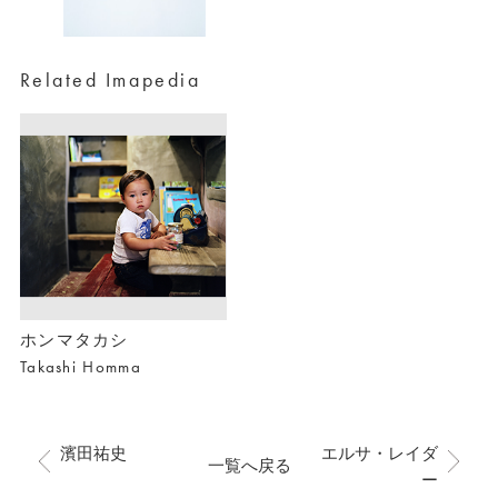
Related Imapedia
ホンマタカシ
Takashi Homma
濱田祐史
エルサ・レイダ
一覧へ戻る
ー