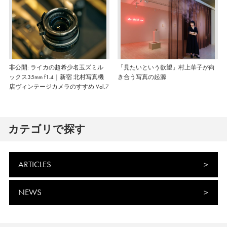
非公開: ライカの超希少名玉ズミル
「見たいという欲望」村上華子が向
ックス35mm f1.4｜新宿 北村写真機
き合う写真の起源
店ヴィンテージカメラのすすめ Vol.7
カテゴリで探す
ARTICLES
NEWS