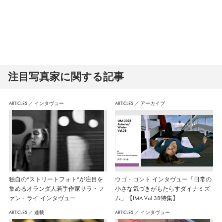
注⽬写真家に関する記事
ARTICLES
／
インタヴュー
ARTICLES
／
アーカイブ
独自の“ストリートフォト”が注目を
ウゴ・コント インタヴュー「日常の
集めるオランダ人若手作家サラ・フ
小さな気づきがもたらすダイナミズ
ァン・ライ インタヴュー
ム」【IMA Vol.38特集】
ARTICLES
／
連載
ARTICLES
／
インタヴュー