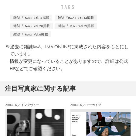
TAGS
スト ギャラリー（ともに2015年）
など。主な写真集に、印刷技術も写
雑誌『IMA』Vol.13掲載
雑誌『IMA』Vol.14掲載
雑誌『IMA』Vol.20掲載
雑誌『IMA』Vol.21掲載
真表現のひとつとした写真集
雑誌『IMA』Vol.6掲載
『CMY』、スイスに滞在して雪山登
※過去に雑誌IMA、IMA ONLINEに掲載された内容をもとにし
山の過程の記録を落ちている枝のみ
ています。
を撮影し制作した『BRANCH』など
情報が変更になっていることがありますので、詳細は公式
がある。
HPなどでご確認ください。
注⽬写真家に関する記事
ARTICLES
／
インタヴュー
ARTICLES
／
アーカイブ