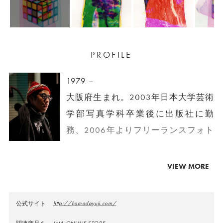
PROFILE
1979 –
大阪府生まれ。2003年日本大学芸術
学部写真学科卒業後に出版社に勤
務、2006年よりフリーランスフォト
グラファーになる。写真をメディア
として「『見る』とはどういうこと
VIEW MORE
なのか、『見えない』とはどういう
ことなのか」という問いかけをもと
公式サイト
http://hamadayuji.com/
に活動、制作をしている。
IMA ONLINE STORE