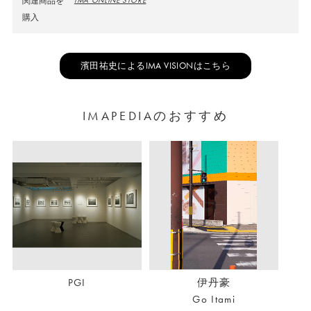
関連商品を
写真集『photograph』がParis
購入
Photo/ApertureのFirst Photobook
Award 2014にノミネートされるな
濱田祐史によるIMA VISIONはこちら
ど、東京を拠点に活動し国内外で作
品発表をしている。近年の主な個展
IMAPEDIAのおすすめ
に「Broken Chord」「C/M/Y」
（2015年、PGI、東京）、
「photograph」「Primal Mountain」
（2016年、GALLERIE f5.6、ミュンヘ
ン）がある。主な展示にスイスのフ
ォトフェスティバルImages
Vevey（2014年）、フランスのエク
ス=アン=プロヴァンスフォトフェス
PGI
伊丹豪
Go Itami
ティバル、ニューヨークのコンデナ