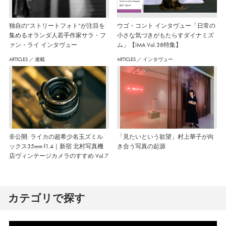
独自の“ストリートフォト”が注目を
ウゴ・コント インタヴュー「日常の
集めるオランダ人若手作家サラ・フ
小さな気づきがもたらすダイナミズ
ァン・ライ インタヴュー
ム」【IMA Vol.38特集】
ARTICLES
／
連載
ARTICLES
／
インタヴュー
非公開: ライカの超希少名玉ズミル
「見たいという欲望」村上華子が向
ックス35mm f1.4｜新宿 北村写真機
き合う写真の起源
店ヴィンテージカメラのすすめ Vol.7
カテゴリで探す