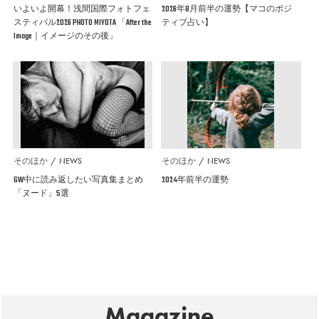
いよいよ開幕！浅間国際フォトフェ
2026年8月前半の運勢【マコのポジ
スティバル2026 PHOTO MIYOTA 「After the
ティブ占い】
Image｜イメージのその後」
そのほか
NEWS
そのほか
NEWS
GW中に読み返したい写真集まとめ
2024年前半の運勢
「ヌード」5選
Magazine