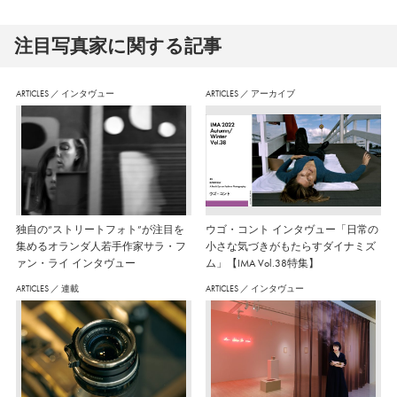
注⽬写真家に関する記事
ARTICLES
／
インタヴュー
ARTICLES
／
アーカイブ
独自の“ストリートフォト”が注目を
ウゴ・コント インタヴュー「日常の
集めるオランダ人若手作家サラ・フ
小さな気づきがもたらすダイナミズ
ァン・ライ インタヴュー
ム」【IMA Vol.38特集】
ARTICLES
／
連載
ARTICLES
／
インタヴュー