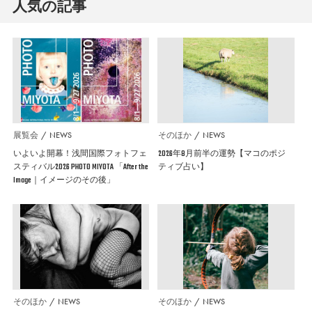
人気の記事
展覧会
NEWS
そのほか
NEWS
いよいよ開幕！浅間国際フォトフェ
2026年8月前半の運勢【マコのポジ
スティバル2026 PHOTO MIYOTA 「After the
ティブ占い】
Image｜イメージのその後」
そのほか
NEWS
そのほか
NEWS