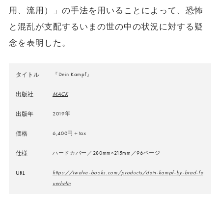
用、流用）」の手法を用いることによって、恐怖
と混乱が支配するいまの世の中の状況に対する疑
念を表明した。
タイトル
『Dein Kampf』
出版社
MACK
出版年
2019年
価格
6,400円＋tax
仕様
ハードカバー／280mm×215mm／96ページ
URL
https://twelve-books.com/products/dein-kampf-by-brad-fe
uerhelm