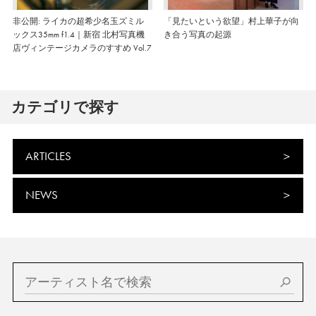
非公開: ライカの超希少名玉ズミル
「見たいという欲望」村上華子が向
ックス35mm f1.4｜新宿 北村写真機
き合う写真の起源
店ヴィンテージカメラのすすめ Vol.7
カテゴリで探す
ARTICLES
NEWS