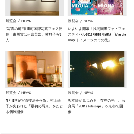
展覧会
NEWS
展覧会
NEWS
”写真の町”東川町国際写真フェス開
いよいよ開幕！浅間国際フォトフェ
催！東川賞は伊奈英次、林典子ら5
スティバル2026 PHOTO MIYOTA 「After the
人
Image｜イメージのその後」
展覧会
NEWS
展覧会
NEWS
AIと19世紀写真技法を横断。村上華
坂本陽が見つめる「存在の光」。写
子が失われた「最初の写真」をたど
真展「BEAM / Telescope」を京都で開
る個展開催
催