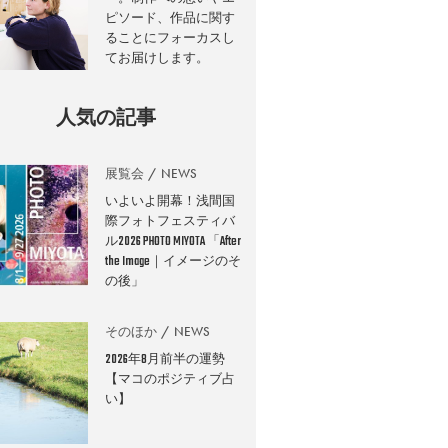
ピソード、作品に関す
ることにフォーカスし
てお届けします。
人気の記事
展覧会
NEWS
いよいよ開幕！浅間国
際フォトフェスティバ
ル2026 PHOTO MIYOTA 「After
the Image｜イメージのそ
の後」
そのほか
NEWS
2026年8月前半の運勢
【マコのポジティブ占
い】