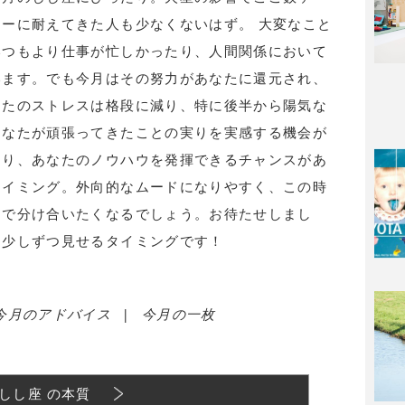
ーに耐えてきた人も少なくないはず。 大変なこと
いつもより仕事が忙しかったり、人間関係において
います。でも今月はその努力があなたに還元され、
なたのストレスは格段に減り、特に後半から陽気な
あなたが頑張ってきたことの実りを実感する機会が
たり、あなたのノウハウを発揮できるチャンスがあ
タイミング。外向的なムードになりやすく、この時
なで分け合いたくなるでしょう。お待たせしまし
、少しずつ見せるタイミングです！
今月のアドバイス
|
今月の一枚
しし座 の本質