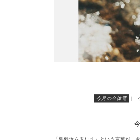
今月の全体運
|
「艱難汝を玉にす」という言葉が、