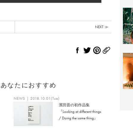
NEXT ≫
のあなたにおすすめ
NEWS | 2018.10.01(Tue)
濱田晋の初作品集
『Looking at different things
/ Doing the same thing』