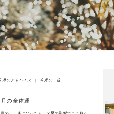
今月のアドバイス
|
今月の一枚
今月の全体運
今月のしし座にぴったり。火星の影響でここ数ヶ