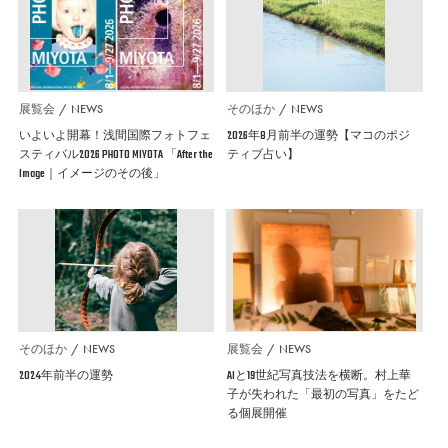
展覧会
NEWS
そのほか
NEWS
いよいよ開幕！浅間国際フォトフェ
2026年8月前半の運勢【マコのポジ
スティバル2026 PHOTO MIYOTA 「After the
ティブ占い】
Image｜イメージのその後」
そのほか
NEWS
展覧会
NEWS
2024年前半の運勢
AIと19世紀写真技法を横断。村上華
子が失われた「最初の写真」をたど
る個展開催