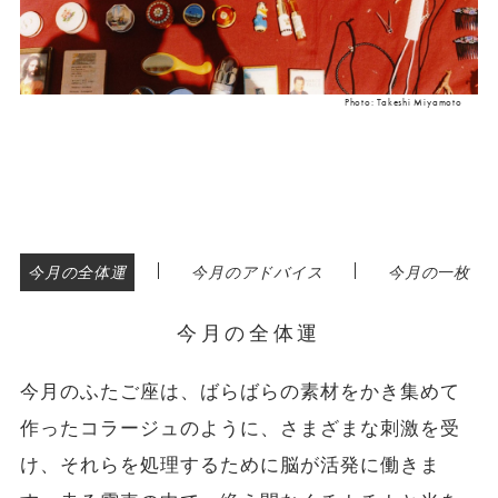
Photo: Takeshi Miyamoto
|
|
今月の全体運
今月のアドバイス
今月の一枚
今月の全体運
今月のふたご座は、ばらばらの素材をかき集めて
作ったコラージュのように、さまざまな刺激を受
け、それらを処理するために脳が活発に働きま