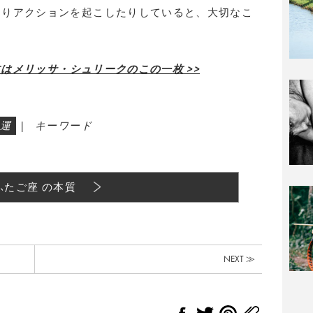
たりアクションを起こしたりしていると、大切なこ
枚はメリッサ・シュリークのこの一枚 >>
運
|
キーワード
ふたご座 の本質
NEXT ≫