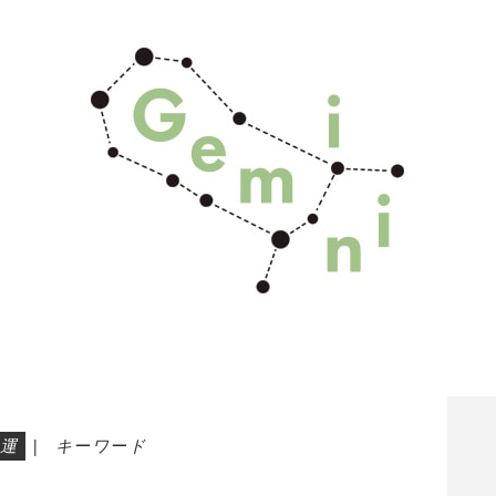
運
|
キーワード