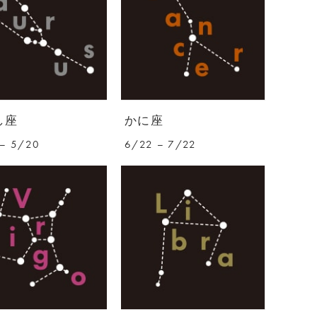
し座
かに座
– 5/20
6/22 – 7/22