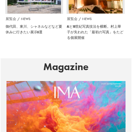
展覧会
NEWS
展覧会
NEWS
御代田、東川、シャネルなどなど夏
AIと19世紀写真技法を横断。村上華
休みに行きたい展示6選
子が失われた「最初の写真」をたど
る個展開催
Magazine