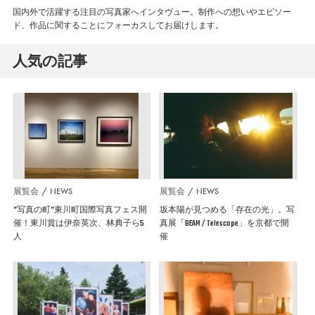
国内外で活躍する注目の写真家へインタヴュー。制作への想いやエピソー
ド、作品に関することにフォーカスしてお届けします。
人気の記事
展覧会
NEWS
展覧会
NEWS
”写真の町”東川町国際写真フェス開
坂本陽が見つめる「存在の光」。写
催！東川賞は伊奈英次、林典子ら5
真展「BEAM / Telescope」を京都で開
人
催