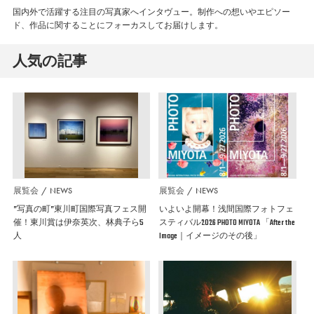
国内外で活躍する注目の写真家へインタヴュー。制作への想いやエピソー
ド、作品に関することにフォーカスしてお届けします。
人気の記事
展覧会
NEWS
展覧会
NEWS
”写真の町”東川町国際写真フェス開
いよいよ開幕！浅間国際フォトフェ
催！東川賞は伊奈英次、林典子ら5
スティバル2026 PHOTO MIYOTA 「After the
人
Image｜イメージのその後」