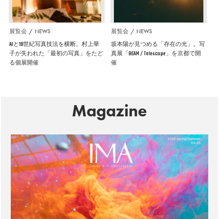
展覧会
NEWS
展覧会
NEWS
AIと19世紀写真技法を横断。村上華
坂本陽が見つめる「存在の光」。写
子が失われた「最初の写真」をたど
真展「BEAM / Telescope」を京都で開
る個展開催
催
Magazine