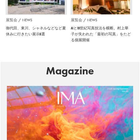
展覧会
NEWS
展覧会
NEWS
御代田、東川、シャネルなどなど夏
AIと19世紀写真技法を横断。村上華
休みに行きたい展示6選
子が失われた「最初の写真」をたど
る個展開催
Magazine