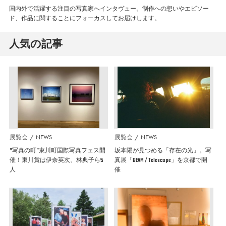
国内外で活躍する注目の写真家へインタヴュー。制作への想いやエピソー
ド、作品に関することにフォーカスしてお届けします。
人気の記事
展覧会
NEWS
展覧会
NEWS
”写真の町”東川町国際写真フェス開
坂本陽が見つめる「存在の光」。写
催！東川賞は伊奈英次、林典子ら5
真展「BEAM / Telescope」を京都で開
人
催