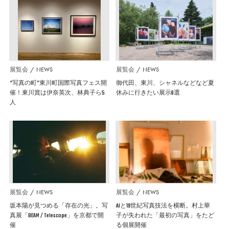
展覧会
NEWS
展覧会
NEWS
”写真の町”東川町国際写真フェス開
御代田、東川、シャネルなどなど夏
催！東川賞は伊奈英次、林典子ら5
休みに行きたい展示6選
人
展覧会
NEWS
展覧会
NEWS
坂本陽が見つめる「存在の光」。写
AIと19世紀写真技法を横断。村上華
真展「BEAM / Telescope」を京都で開
子が失われた「最初の写真」をたど
催
る個展開催