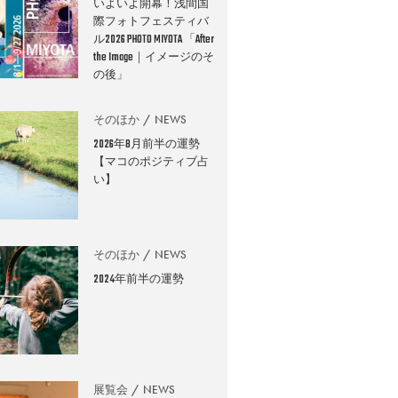
いよいよ開幕！浅間国
際フォトフェスティバ
ル2026 PHOTO MIYOTA 「After
the Image｜イメージのそ
の後」
そのほか
NEWS
2026年8月前半の運勢
【マコのポジティブ占
い】
そのほか
NEWS
2024年前半の運勢
展覧会
NEWS