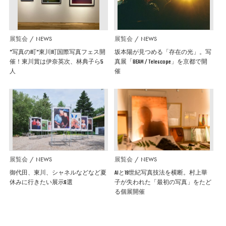
展覧会
NEWS
展覧会
NEWS
”写真の町”東川町国際写真フェス開
坂本陽が見つめる「存在の光」。写
催！東川賞は伊奈英次、林典子ら5
真展「BEAM / Telescope」を京都で開
人
催
展覧会
NEWS
展覧会
NEWS
御代田、東川、シャネルなどなど夏
AIと19世紀写真技法を横断。村上華
休みに行きたい展示6選
子が失われた「最初の写真」をたど
る個展開催