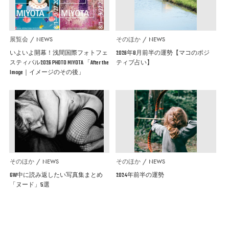
展覧会
NEWS
そのほか
NEWS
いよいよ開幕！浅間国際フォトフェ
2026年8月前半の運勢【マコのポジ
スティバル2026 PHOTO MIYOTA 「After the
ティブ占い】
Image｜イメージのその後」
そのほか
NEWS
そのほか
NEWS
GW中に読み返したい写真集まとめ
2024年前半の運勢
「ヌード」5選