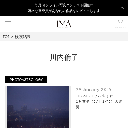
毎⽉ オンライン写真コンテスト開催中
著名な審査員があなたの作品をレビューします
Search
TOP
検索結果
川内倫子
PHOTOASTROLOGY
29 January 2019
10/24 - 11/22生まれ
2月前半（2/1-2/15）の運
勢