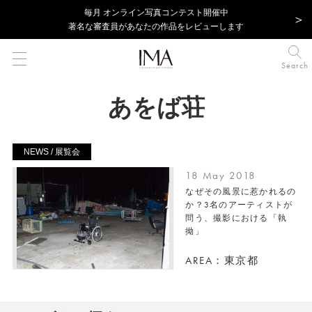
毎⽉ オンライン写真コンテスト開催中
著名な審査員があなたの作品をレビューします
Search
あをば荘
NEWS / 展覧会
18 May 2018
なぜその風景に惹かれるの
か？3名のアーティストが
問う、撮影における「執
拗」
AREA：東京都