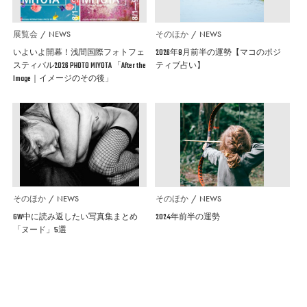
展覧会
NEWS
そのほか
NEWS
いよいよ開幕！浅間国際フォトフェ
2026年8月前半の運勢【マコのポジ
スティバル2026 PHOTO MIYOTA 「After the
ティブ占い】
Image｜イメージのその後」
そのほか
NEWS
そのほか
NEWS
GW中に読み返したい写真集まとめ
2024年前半の運勢
「ヌード」5選