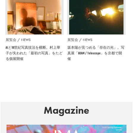
展覧会
NEWS
展覧会
NEWS
AIと19世紀写真技法を横断。村上華
坂本陽が見つめる「存在の光」。写
子が失われた「最初の写真」をたど
真展「BEAM / Telescope」を京都で開
る個展開催
催
Magazine