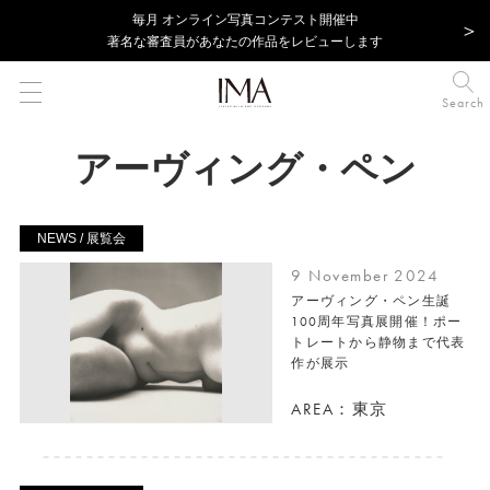
毎⽉ オンライン写真コンテスト開催中
著名な審査員があなたの作品をレビューします
Search
アーヴィング・ペン
NEWS / 展覧会
9 November 2024
アーヴィング・ペン生誕
100周年写真展開催！ポー
トレートから静物まで代表
作が展示
AREA：東京