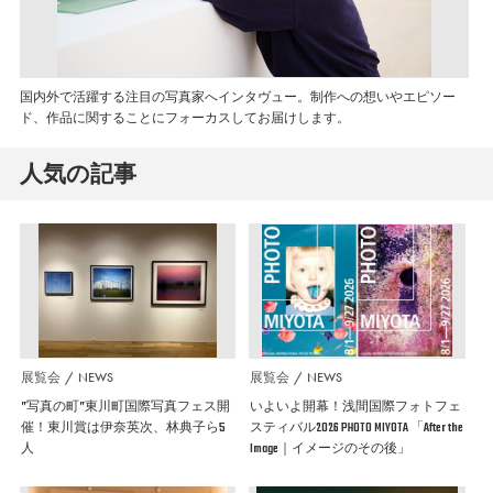
国内外で活躍する注目の写真家へインタヴュー。制作への想いやエピソー
ド、作品に関することにフォーカスしてお届けします。
人気の記事
展覧会
NEWS
展覧会
NEWS
”写真の町”東川町国際写真フェス開
いよいよ開幕！浅間国際フォトフェ
催！東川賞は伊奈英次、林典子ら5
スティバル2026 PHOTO MIYOTA 「After the
人
Image｜イメージのその後」