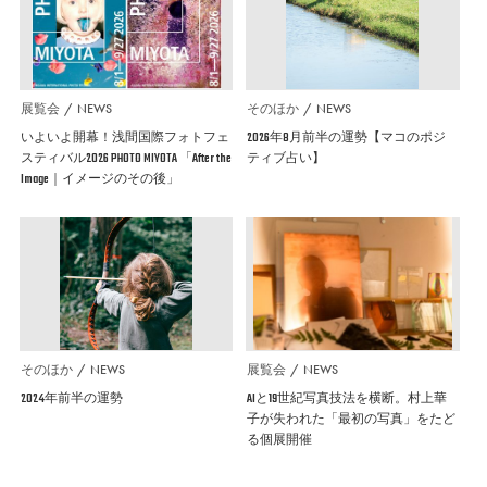
展覧会
NEWS
そのほか
NEWS
いよいよ開幕！浅間国際フォトフェ
2026年8月前半の運勢【マコのポジ
スティバル2026 PHOTO MIYOTA 「After the
ティブ占い】
Image｜イメージのその後」
そのほか
NEWS
展覧会
NEWS
2024年前半の運勢
AIと19世紀写真技法を横断。村上華
子が失われた「最初の写真」をたど
る個展開催