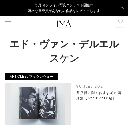
毎⽉ オンライン写真コンテスト開催中
著名な審査員があなたの作品をレビューします
Search
エド・ヴァン・デルエル
スケン
ARTICLES / ブックレヴュー
30 June 2021
書店員に聞くおすすめの写
真集【BOOKMARC編】