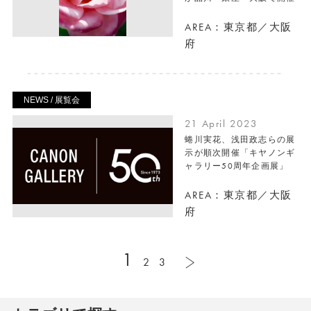
AREA：東京都／大阪
府
NEWS / 展覧会
21 April 2023
蜷川実花、浅田政志らの展
示が順次開催「キヤノンギ
ャラリー50周年企画展」
AREA：東京都／大阪
府
1
2
3