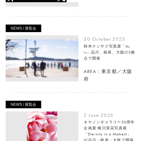
NEWS / 展覧会
30 October 2023
柿本ケンサク写真展「As
is」品川、銀座、大阪の3拠
点で開催
AREA：東京都／大阪
府
NEWS / 展覧会
2 June 2023
キヤノンギャラリー50周年
企画展 蜷川実花写真展
「Eternity in a Moment」
が品川・銀座・大阪で開催