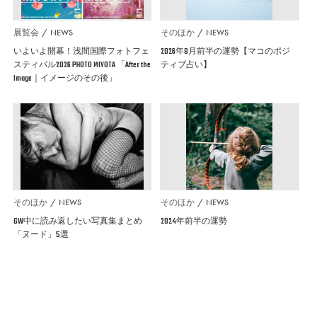
展覧会
NEWS
そのほか
NEWS
いよいよ開幕！浅間国際フォトフェ
2026年8月前半の運勢【マコのポジ
スティバル2026 PHOTO MIYOTA 「After the
ティブ占い】
Image｜イメージのその後」
そのほか
NEWS
そのほか
NEWS
GW中に読み返したい写真集まとめ
2024年前半の運勢
「ヌード」5選