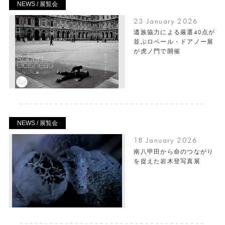
NEWS / 展覧会
23 January 2026
遺族協力による厳選40点が
並ぶロベール・ドアノー展
が虎ノ門で開催
NEWS / 展覧会
18 January 2026
南八甲田から命のつながり
を捉えた岩木登写真展