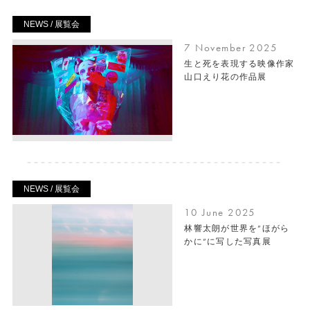
NEWS / 展覧会
7 November 2025
生と死を表現する映像作家
山口えり花の作品展
NEWS / 展覧会
10 June 2025
林響太朗が世界を”ほがら
かに”に写した写真展