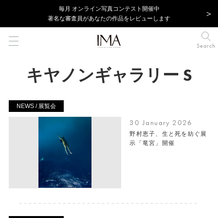
毎⽉ オンライン写真コンテスト開催中
著名な審査員があなたの作品をレビューします
Search
キヤノンギャラリー S
NEWS / 展覧会
30 January 2026
野村恵子、生と死を紡ぐ展
示「竜宮」開催