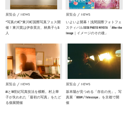
展覧会
NEWS
展覧会
NEWS
”写真の町”東川町国際写真フェス開
いよいよ開幕！浅間国際フォトフェ
催！東川賞は伊奈英次、林典子ら5
スティバル2026 PHOTO MIYOTA 「After the
人
Image｜イメージのその後」
展覧会
NEWS
展覧会
NEWS
AIと19世紀写真技法を横断。村上華
坂本陽が見つめる「存在の光」。写
子が失われた「最初の写真」をたど
真展「BEAM / Telescope」を京都で開
る個展開催
催