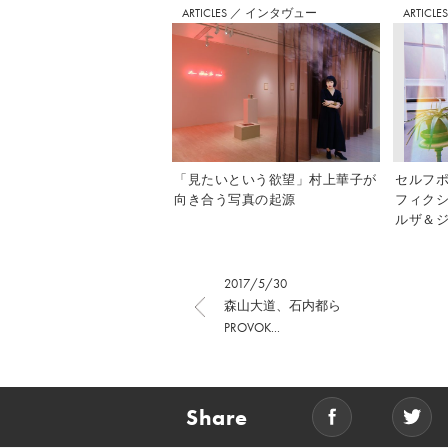
ARTICLES
／
インタヴュー
ARTICLE
「見たいという欲望」村上華子が
セルフ
向き合う写真の起源
フィク
ルザ＆ジ
2017/5/30
森山大道、石内都ら
PROVOK...
Share