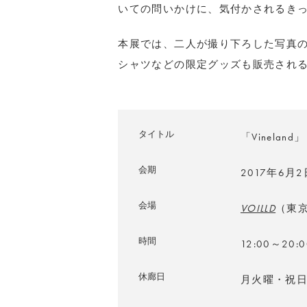
いての問いかけに、気付かされるき
本展では、二人が撮り下ろした写真のプ
シャツなどの限定グッズも販売され
タイトル
「Vineland」
会期
2017年6月
会場
VOILLD
（東
時間
12:00～20
休廊日
月火曜・祝