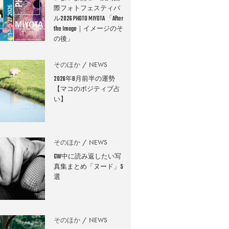
際フォトフェスティバ
ル2026 PHOTO MIYOTA 「After
the Image｜イメージのそ
の後」
そのほか
NEWS
2026年8月前半の運勢
【マコのポジティブ占
い】
そのほか
NEWS
GW中に読み返したい写
真集まとめ「ヌード」5
選
そのほか
NEWS