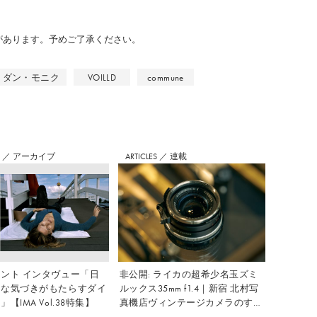
のがあります。予めご了承ください。
ダン・モニク
VOILLD
commune
S
／
アーカイブ
ARTICLES
／
連載
ント インタヴュー「日
非公開: ライカの超希少名玉ズミ
さな気づきがもたらすダイ
ルックス35mm f1.4｜新宿 北村写
【IMA Vol.38特集】
真機店ヴィンテージカメラのすす
め Vol.7