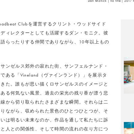
Dan Monick｜no title｜2017 
dbeat Clubを運営するクリント・ウッドサイド
、ディレクターとしても活躍するダン・モニク。彼
語らったりする仲間でありながら、10年以上もの
ロサンゼルス郊外の寂れた街、サンフェルナンド・
ある「Vineland（ヴァインランド）」を展示タ
てきた。誰もが思い描くロサンゼルスのイメージと
のある何気ない風景、過去の栄光の残り香が漂う悲
目線から切り取られたさまざまな瞬間。それらは二
ありながら、収められた景色のひとつひとつが、そ
るいは明るい未来なのか、作品を通して私たちに訴
所と人との関係性、そして時間の流れの在り方につ