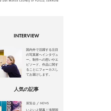
© Dan Monick Courtesy of VOILLD, commune
INTERVIEW
国内外で活躍する注目
の写真家へインタヴュ
ー。制作への想いやエ
ピソード、作品に関す
ることにフォーカスし
てお届けします。
人気の記事
展覧会
NEWS
いよいよ開幕！浅間国