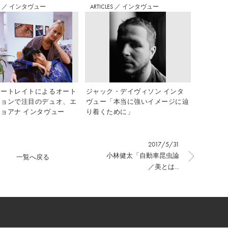
S
／
インタヴュー
ARTICLES
／
インタヴュー
ポートレイトによるオート
ジャック・デイヴィソン インタ
ションで注目のデュオ、エ
ヴュー「本当に強いイメージに辿
ョアナ インタヴュー
り着くために」
2017/5/31
小林健太「自動車昆虫論
一覧へ戻る
／美とは...