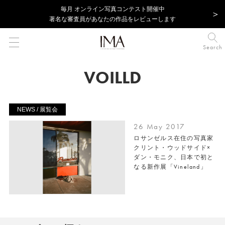
毎⽉ オンライン写真コンテスト開催中
著名な審査員があなたの作品をレビューします
Search
VOILLD
NEWS / 展覧会
26 May 2017
ロサンゼルス在住の写真家
クリント・ウッドサイド×
ダン・モニク、日本で初と
なる新作展「Vineland」