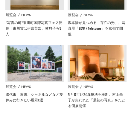
展覧会
NEWS
展覧会
NEWS
”写真の町”東川町国際写真フェス開
坂本陽が見つめる「存在の光」。写
催！東川賞は伊奈英次、林典子ら5
真展「BEAM / Telescope」を京都で開
人
催
展覧会
NEWS
展覧会
NEWS
御代田、東川、シャネルなどなど夏
AIと19世紀写真技法を横断。村上華
休みに行きたい展示6選
子が失われた「最初の写真」をたど
る個展開催